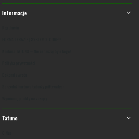
Informacje
Regulamin
FORMA TERAZ™ | SYSTEM X-CORE™
Konkurs TATUNO – Nie oznaczaj byle kogo!
Polityka prywatności
Dokonaj zwrotu
Sprzedaż hurtowa tatuaży półtrwałych
Wymieniaj punkty na zakupy
Tatuno
O Nas