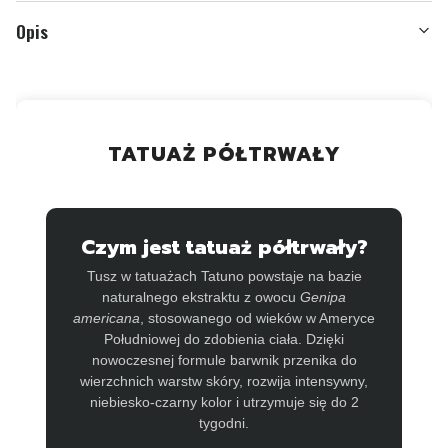
Opis
TATUAŻ PÓŁTRWAŁY
Czym jest tatuaż półtrwały?
Tusz w tatuażach Tatuno powstaje na bazie
naturalnego ekstraktu z owocu
Genipa
americana
, stosowanego od wieków w Ameryce
Południowej do zdobienia ciała. Dzięki
nowoczesnej formule barwnik przenika do
wierzchnich warstw skóry, rozwija intensywny,
niebiesko-czarny kolor i utrzymuje się do 2
tygodni.