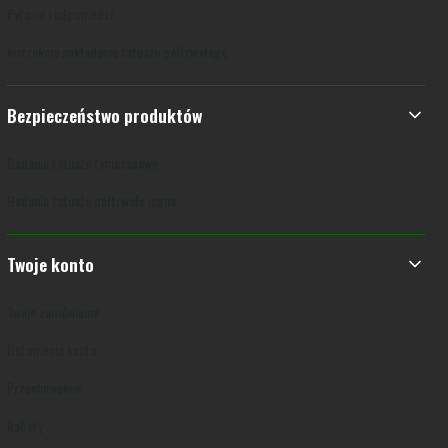
Pytania i odpowiedzi
Instrukcja nakładania tatuażu półtrwałego
Bezpieczeństwo produktów
Badania tatuaże tymczasowe
Badania tatuaże półtrwałe jagua
Twoje konto
Twoje zamówienia
Ustawienia konta
Przechowalnia
Rabaty