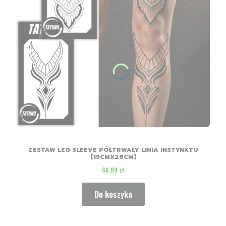
ZESTAW LEG SLEEVE PÓŁTRWAŁY LINIA INSTYNKTU
[15CMX28CM]
Cena
68,99 zł
Do koszyka