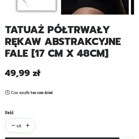
TATUAŻ PÓŁTRWAŁY
RĘKAW ABSTRAKCYJNE
FALE [17 CM X 48CM]
Cena
49,99 zł
Czas wysyłki:
ten sam dzień
Ilość
szt.