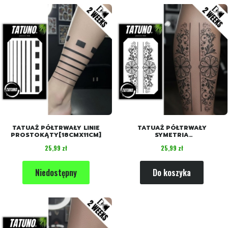
TATUAŻ PÓŁTRWAŁY LINIE
TATUAŻ PÓŁTRWAŁY
PROSTOKĄTY[18CMX11CM]
SYMETRIA
KWIATOWA[18CMX11CM]
Cena
Cena
25,99 zł
25,99 zł
Niedostępny
Do koszyka