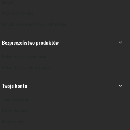
Kontakt
Pytania i odpowiedzi
Instrukcja nakładania tatuażu półtrwałego
Bezpieczeństwo produktów
Badania tatuaże tymczasowe
Badania tatuaże półtrwałe jagua
Twoje konto
Twoje zamówienia
Ustawienia konta
Przechowalnia