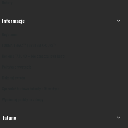
Rabaty
Informacje
Regulamin
FORMA TERAZ™ | SYSTEM X-CORE™
Konkurs TATUNO – Nie oznaczaj byle kogo!
Polityka prywatności
Dokonaj zwrotu
Sprzedaż hurtowa tatuaży półtrwałych
Wymieniaj punkty na zakupy
Tatuno