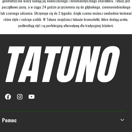
geometryczne wzory nadają jej nowoczesnego i minimalistycznego charakteru. Tatuaż jest
początkowo jasny, a w ciągu 24 godzin przyciemnia się do głębokiego, ciemnoniebieskiego
lub czarnego odcienia. Utrzymuje się do 2 tygodni, dzięki czemu możesz swobodnie testować
różne style i rodzaje ozdób. W Tatuno znajdziesz tatuaże-bransoletki, które dodają uroku,
podkreślają styl i są perfekcyjną alternatywą dla tradycyjnej biżuterii.
Linki w stopce
Pomoc