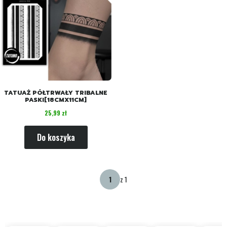
TATUAŻ PÓŁTRWAŁY TRIBALNE
PASKI[18CMX11CM]
Cena
25,99 zł
Do koszyka
z 1