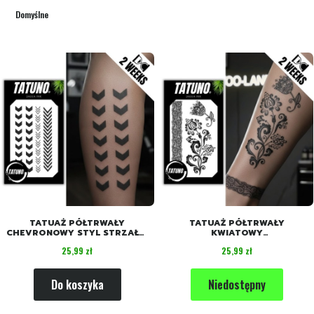
Domyślne
TATUAŻ PÓŁTRWAŁY
TATUAŻ PÓŁTRWAŁY
CHEVRONOWY STYL STRZAŁKI
KWIATOWY
[18CMX11CM]
ZAKĄTEK[18CMX11CM]
Cena
Cena
25,99 zł
25,99 zł
Do koszyka
Niedostępny