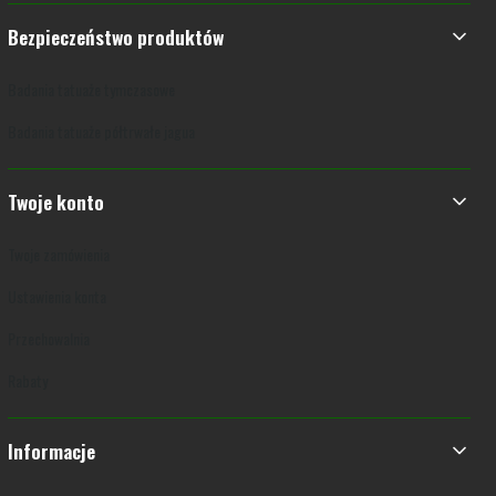
Bezpieczeństwo produktów
Badania tatuaże tymczasowe
Badania tatuaże półtrwałe jagua
Twoje konto
Twoje zamówienia
Ustawienia konta
Przechowalnia
Rabaty
Informacje