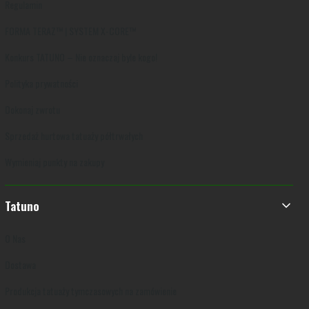
Regulamin
FORMA TERAZ™ | SYSTEM X-CORE™
Konkurs TATUNO – Nie oznaczaj byle kogo!
Polityka prywatności
Dokonaj zwrotu
Sprzedaż hurtowa tatuaży półtrwałych
Wymieniaj punkty na zakupy
Tatuno
O Nas
Dostawa
Produkcja tatuaży tymczasowych na zamówienie