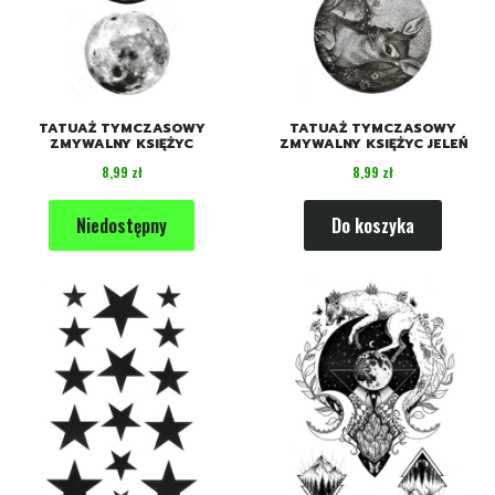
TATUAŻ TYMCZASOWY
TATUAŻ TYMCZASOWY
ZMYWALNY KSIĘŻYC
ZMYWALNY KSIĘŻYC JELEŃ
Cena
Cena
8,99 zł
8,99 zł
Niedostępny
Do koszyka