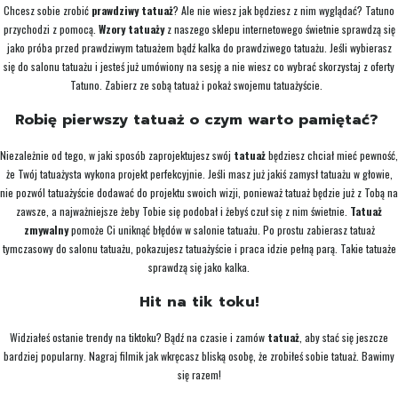
Chcesz sobie zrobić
prawdziwy tatuaż
? Ale nie wiesz jak będziesz z nim wyglądać? Tatuno
przychodzi z pomocą.
Wzory tatuaży
z naszego sklepu internetowego świetnie sprawdzą się
jako próba przed prawdziwym tatuażem bądź kalka do prawdziwego tatuażu. Jeśli wybierasz
się do salonu tatuażu i jesteś już umówiony na sesję a nie wiesz co wybrać skorzystaj z oferty
Tatuno. Zabierz ze sobą tatuaż i pokaż swojemu tatuażyście.
Robię pierwszy tatuaż o czym warto pamiętać?
Niezależnie od tego, w jaki sposób zaprojektujesz swój
tatuaż
będziesz chciał mieć pewność,
że Twój tatuażysta wykona projekt perfekcyjnie. Jeśli masz już jakiś zamysł tatuażu w głowie,
nie pozwól tatuażyście dodawać do projektu swoich wizji, ponieważ tatuaż będzie już z Tobą na
zawsze, a najważniejsze żeby Tobie się podobał i żebyś czuł się z nim świetnie.
Tatuaż
zmywalny
pomoże Ci uniknąć błędów w salonie tatuażu. Po prostu zabierasz tatuaż
tymczasowy do salonu tatuażu, pokazujesz tatuażyście i praca idzie pełną parą. Takie tatuaże
sprawdzą się jako kalka.
Hit na tik toku!
Widziałeś ostanie trendy na tiktoku? Bądź na czasie i zamów
tatuaż
, aby stać się jeszcze
bardziej popularny. Nagraj filmik jak wkręcasz bliską osobę, że zrobiłeś sobie tatuaż. Bawimy
się razem!