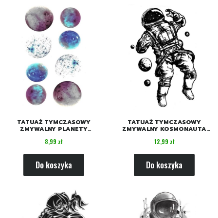
TATUAŻ TYMCZASOWY
TATUAŻ TYMCZASOWY
ZMYWALNY PLANETY
ZMYWALNY KOSMONAUTA
GALAKTYKA
JURIJ GAGARIN
Cena
Cena
8,99 zł
12,99 zł
Do koszyka
Do koszyka