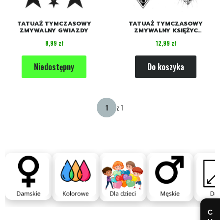
TATUAŻ TYMCZASOWY
TATUAŻ TYMCZASOWY
ZMYWALNY GWIAZDY
ZMYWALNY KSIĘŻYC
GALAKTYKA GWIAZDY NOC
Cena
Cena
8,99 zł
12,99 zł
Niedostępny
Do koszyka
z 1