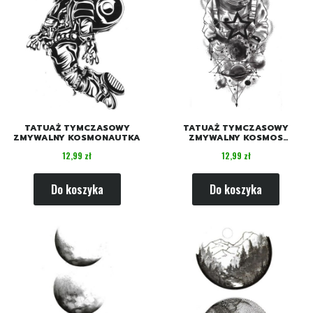
TATUAŻ TYMCZASOWY
TATUAŻ TYMCZASOWY
ZMYWALNY KOSMONAUTKA
ZMYWALNY KOSMOS
ASTRONAUTA
Cena
Cena
12,99 zł
12,99 zł
Do koszyka
Do koszyka