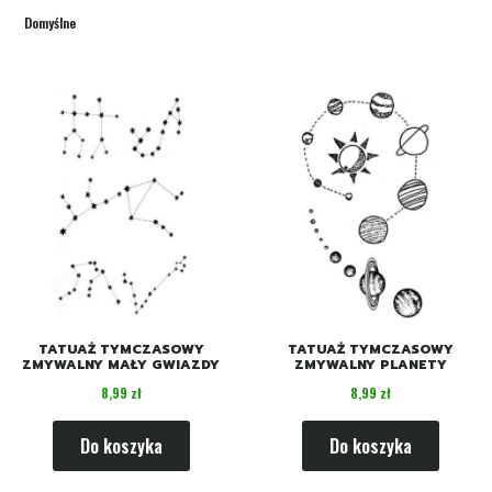
Domyślne
TATUAŻ TYMCZASOWY
TATUAŻ TYMCZASOWY
ZMYWALNY MAŁY GWIAZDY
ZMYWALNY PLANETY
Cena
Cena
8,99 zł
8,99 zł
Do koszyka
Do koszyka