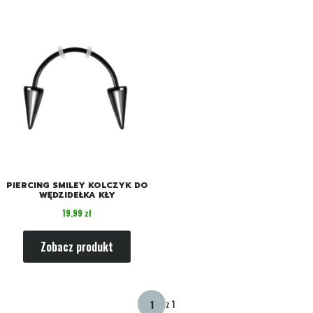
PIERCING SMILEY KOLCZYK DO
WĘDZIDEŁKA KŁY
Cena
19,99 zł
Zobacz produkt
z 1