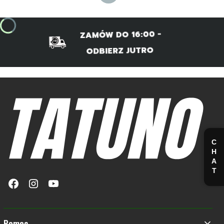
ZAMÓW DO 16:00 -
ODBIERZ JUTRO
CHAT
Linki w stopce
Pomoc