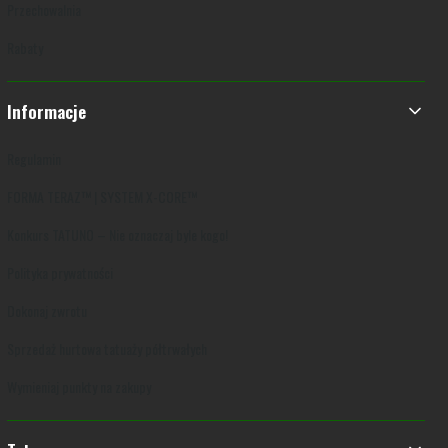
Przechowalnia
Rabaty
Informacje
Regulamin
FORMA TERAZ™ | SYSTEM X-CORE™
Konkurs TATUNO – Nie oznaczaj byle kogo!
Polityka prywatności
Dokonaj zwrotu
Sprzedaż hurtowa tatuaży półtrwałych
Wymieniaj punkty na zakupy