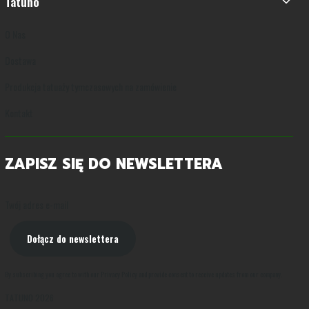
Tatuno
O Nas
Dostawa
Produkcja tatuaży tymczasowych na zamówienie
Kontakt
ZAPISZ SIĘ DO NEWSLETTERA
Twój adres e-mail
Dołącz do newslettera
By subscribing you agree to with our Privacy Policy and provide consent to receive updates from our company.
TATUNO 2026