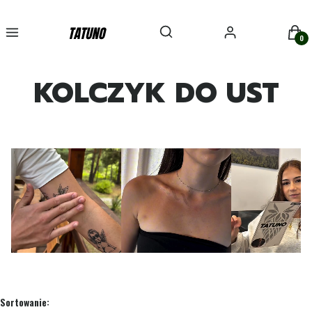
Otwórz wyszukiwarkę
Szukaj
Menu
Zaloguj się
Kosz
KOLCZYK DO UST
Lista produktów
Sortowanie: