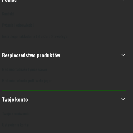
Kontakt
Pytania i odpowiedzi
Instrukcja nakładania tatuażu półtrwałego
Bezpieczeństwo produktów
Badania tatuaże tymczasowe
Badania tatuaże półtrwałe jagua
Twoje konto
Twoje zamówienia
Ustawienia konta