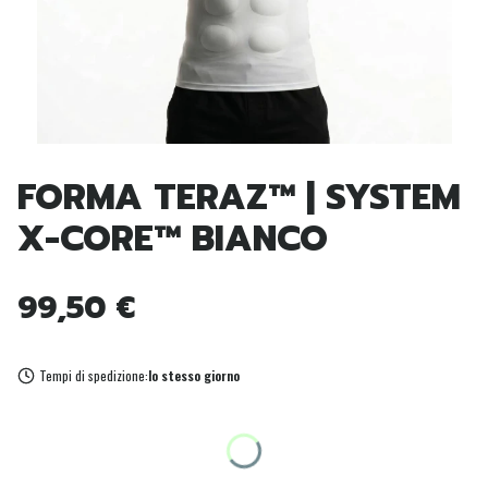
FORMA TERAZ™ | SYSTEM
X-CORE™ BIANCO
Prezzo
99,50 €
Tempi di spedizione:
lo stesso giorno
DIMENSIONE
*
Seleziona